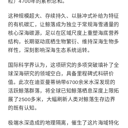
粒）4700年的累积总和。
这种规模超大、存续持久、以脉冲式补给为特征
的有机碳汇，让鲸落成为独立于常规海雪通量的
核心深海碳源，足以在区域尺度上重塑海底营养
结构，长期驱动底栖生物繁衍、维持深海生物多
样性，深刻影响深海生态系统运转。
国际科学界认为，这项研究的多项突破填补了全
球深海研究的领域空白，具备里程碑式科研价
值。此次在迪亚曼蒂纳带6700余米水深发现的
活跃鲸落群落，将全球已知鲸落栖息深度上限拓
展了2500多米，大幅刷新人类对鲸落生存边界
的既有认知。
极端水深造成的地理隔离，催生了这片海域特化