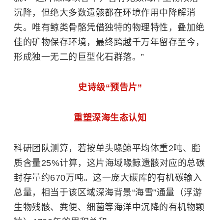
沉降，但绝大多数遗骸都在环境作用中降解消
失。唯有鲸类骨骼凭借独特的物理特性，叠加绝
佳的矿物保存环境，最终跨越千万年留存至今，
形成独一无二的巨型化石群落。”
史诗级“预告片”
重塑深海生态认知
科研团队测算，若按单头喙鲸平均体重2吨、脂
质含量25%计算，这片海域喙鲸遗骸对应的总碳
封存量约670万吨。这一庞大碳库的有机碳输入
总量，相当于该区域深海背景“海雪”通量（浮游
生物残骸、粪便、细菌等海洋中沉降的有机物颗