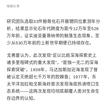
喙鲸头骨
研究团队选取33件鲸骨化石开展锶同位素测年分
析，结果显示化石年代跨度为距今12万年至526
万年前，证实迪亚曼蒂纳带的鲸落生态现象，至
少从530万年前的上新世早期便已持续存在。
戈弗雷认为，此次发现“足以比肩深海探索史上
诸多里程碑式的重大发现”，“是独一无二的深海
探索突破”。1938年，马达加斯加近海发现了曾
被认定灭绝超七千万年的
腔棘鱼
；1977年，东
太平洋加拉帕戈斯海岭首次发现海底热液喷口生
态系统——这两次发现均彻底颠覆人类对生命生
存边界的认知。