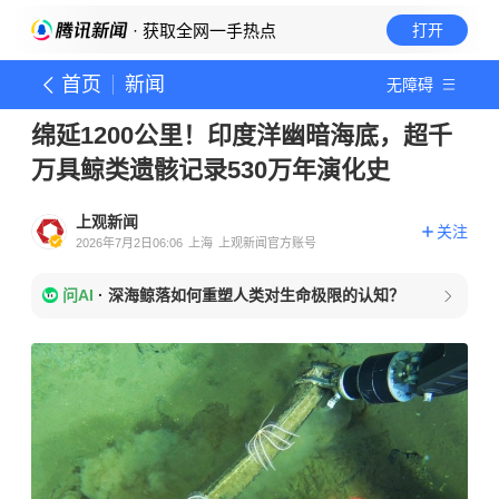
· 获取全网一手热点
打开
首页
新闻
无障碍
绵延1200公里！印度洋幽暗海底，超千
万具鲸类遗骸记录530万年演化史
上观新闻
关注
2026年7月2日06:06
上海
上观新闻官方账号
问AI
·
深海鲸落如何重塑人类对生命极限的认知？