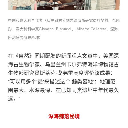
中国和意大利合作者（从左到右分别为深海所研究员杜梦然、彭晓
彤，意大利科学家Giovanni Bianucci、 Alberto Collareta、深海
所副研究员宋希坤）
在《自然》同期配发的新闻观点文章中，美国深
海古生物学家、马里兰州卡尔弗特海洋博物馆古
生物部研究员斯蒂芬·戈弗雷高度评价该成果：
“可以用多个‘最’来描述这个‘鲸类墓地’：地理范
围最大、水深最深、在已知同类遗址中年代最久
远。”
深海鲸落秘境