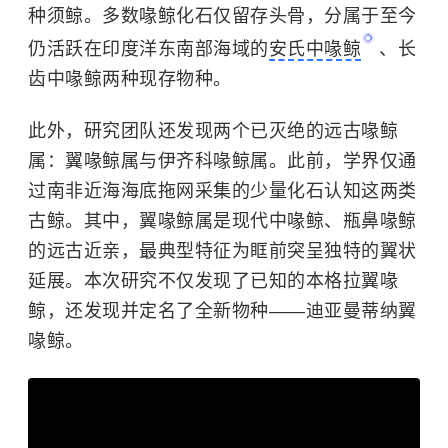
种
须鲸
。多数喙鲸化石仅留存头骨，分属于至今
仍活跃在
印度洋
东南部海域的
安氏中喙鲸
、长
齿中喙鲸两种现存物种。
此外，研究团队还发现两个已灭绝的远古喙鲸
属：翼喙鲸属与伊齐科喙鲸属。此前，学界仅通
过南非近海海底拖网采集的少量化石认知这两类
古鲸。其中，翼喙鲸属是现代中喙鲸、瓶鼻喙鲸
的远古近亲，最典型特征为眶前突呈独特的翼状
延展。本次研究不仅发现了已知的本格拉翼喙
鲸，还发现并定名了全新物种——迪亚曼蒂纳翼
喙鲸。