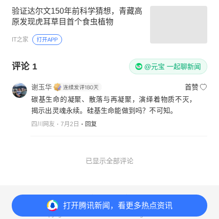
验证达尔文150年前科学猜想，青藏高
原发现虎耳草目首个食虫植物
IT之家
打开APP
评论
1
@元宝 一起聊新闻
谢玉华
首赞
碳基生命的凝聚、散落与再凝聚，演绎着物质不灭，
揭示出灵魂永续。硅基生命能做到吗？不可知。
四川网友
7月2日
回复
已显示全部评论
意见反馈
举报中心
隐私政策
打开
腾讯新闻，看更多热点资讯
Copyright© 1998-
2026
Tencent.All Rights Reserved