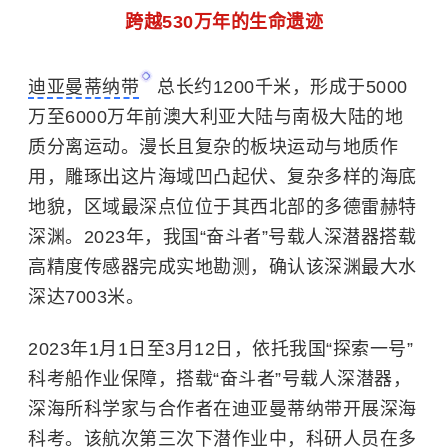
跨越530万年的生命遗迹
迪亚曼蒂纳带
总长约1200千米，形成于5000
万至6000万年前澳大利亚大陆与南极大陆的地
质分离运动。
漫长且复杂的板块运动与地质作
用，雕琢出这片海域凹凸起伏、复杂多样的海底
地貌，区域最深点位位于其西北部的多德雷赫特
深渊。2023年，我国“奋斗者”号载人深潜器搭载
高精度传感器完成实地勘测，确认该深渊最大水
深达7003米。
2023年1月1日至3月12日，依托我国“探索一号”
科考船作业保障，搭载“奋斗者”号载人深潜器，
深海所科学家与合作者在迪亚曼蒂纳带开展深海
科考。该航次第三次下潜作业中，科研人员在多