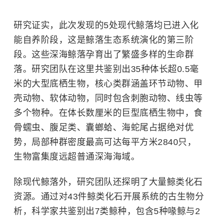
研究证实，此次发现的5处现代鲸落均已进入化
能自养阶段，这是鲸落生态系统演化的第三阶
段。这些深海鲸落孕育出了繁盛多样的生命群
落。研究团队在这里共鉴别出35种体长超0.5毫
米的大型底栖生物，核心类群涵盖环节动物、甲
壳动物、软体动物，同时包含刺胞动物、线虫等
多个物种。在体长数厘米的巨型底栖生物中，食
骨蠕虫、腹足类、囊螂蛤、
海蛇尾
占据绝对优
势，局部种群密度最高可达每平方米2840只，
生物富集度远超普通深海海域。
除现代鲸落外，研究团队还探明了大量鲸类化石
资源。通过对43件鲸类化石开展系统的古生物分
析，科学家共鉴别出7类鲸种，包含5种喙鲸与2