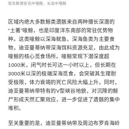
现生鲸类安氏中喙鲸、长齿中喙鲸
区域内绝大多数鲸类遗骸来自两种擅长深潜的
“土著”喙鲸，也是印度洋东南部的常驻优势物
种。这类喙鲸以深海鱿鱼、深海鱼类为主要食
物，迪亚曼蒂纳带深海饵料资源充足，由此成为
喙鲸的核心觅食场所。喙鲸常规下潜深度超
1000米，闭气时长可达一小时以上，但长期在
3000米以深的极端深海觅食，会突破其生理耐
受极限，体力衰竭的死亡风险大幅上升。同时，
迪亚曼蒂纳带特有的V型峡谷地貌，对沉降的鲸
尸形成天然汇聚效应，进一步促进了遗骸的集中
堆积。
至关重要的是，迪亚曼蒂纳带及周边布罗肯海岭