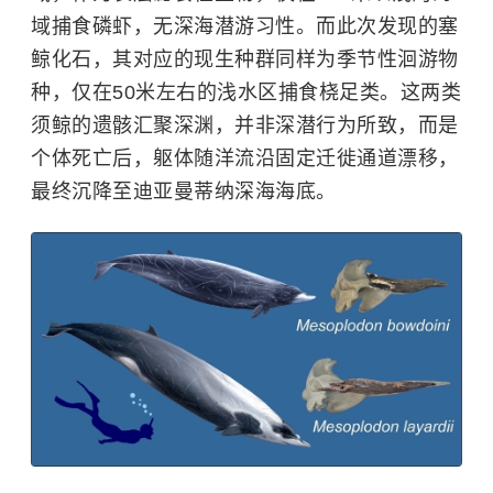
域捕食
磷虾
，无深海潜游习性。而此次发现的塞
鲸化石，其对应的现生种群同样为季节性洄游物
种，仅在50米左右的浅水区捕食桡足类。这两类
须鲸的遗骸汇聚深渊，并非深潜行为所致，而是
个体死亡后，躯体随洋流沿固定迁徙通道漂移，
最终沉降至迪亚曼蒂纳深海海底。