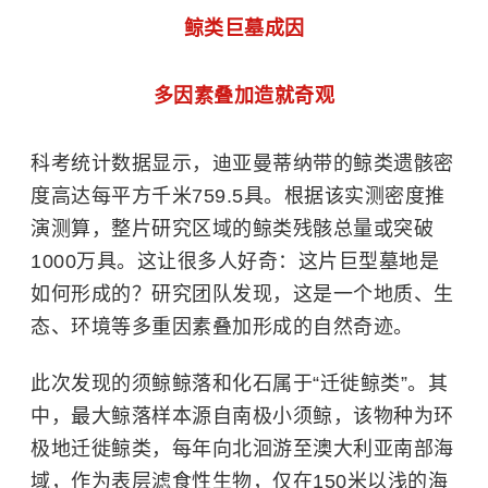
鲸类巨墓成因
多因素叠加造就奇观
科考统计数据显示，迪亚曼蒂纳带的鲸类遗骸密
度高达每平方千米759.5具。根据该实测密度推
演测算，整片研究区域的鲸类残骸总量或突破
1000万具。这让很多人好奇：这片巨型墓地是
如何形成的？
研究团队发现，这是一个地质、生
态、环境等多重因素叠加形成的自然奇迹。
此次发现的须鲸鲸落和化石属于“迁徙鲸类”。其
中，最大鲸落样本源自南极小须鲸，该物种为环
极地迁徙鲸类，每年向北洄游至澳大利亚南部海
域，作为表层滤食性生物，仅在150米以浅的海