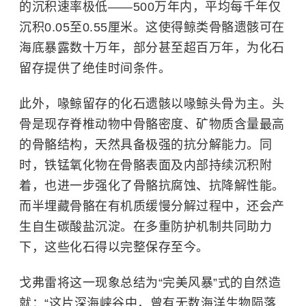
的沉积速率极低——500万年内，平均每千年仅
沉积0.05至0.55厘米。这使得鲸类骨骼遗骸可在
海底暴露数十万年，部分甚至超百万年，为化石
留存提供了绝佳时间条件。
此外，喙鲸留存的化石遗骸以喙鲸头骨为主。头
骨是现存脊椎动物中骨骼密度、矿物质含量最高
的骨骼结构，天然具备极强的抗分解能力。同
时，铁锰氧化物在骨骼表面及内部持续沉积附
着，也进一步强化了骨骼抗腐蚀、抗降解性能。
而半埋藏骨骼在有机质缓慢分解过程中，还会产
生自生碳酸盐沉淀。在多重防护机制共同助力
下，这些化石得以完整保存至今。
戈弗雷将这一现象总结为“完美风暴”式的自然造
就：“这片深海峡谷中，曾有无数海洋生物陨落