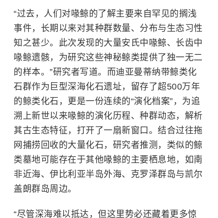
“过去，人们对喙鲸的了解主要来自罕见的搁浅
事件，长期以来对其种群数量、分布与生态习性
知之甚少。此次发现的大量安氏中喙鲸、长齿中
喙鲸遗骸，为研究这些神秘鲸类提供了独一无二
的样本。”研究者写道。而迪亚曼蒂纳带鲸类化
石群作为巨型深海化石遗址，留存了超500万年
的鲸类化石，更是一份连续的“演化档案”，为追
溯上新世以来喙鲸的演化历程、种群动态，解析
其古生态特征，打开了一扇新窗口。结合过往拖
网捕捞回收的大量化石，研究者推测，类似的鲸
类墓地可能存在于其他喙鲸的主要栖息地，如南
非近海、伊比利亚半岛外海、克罗泽群岛与凯尔
盖朗群岛周边。
“尽管深海难以抵达，但这里势必还藏着更多惊