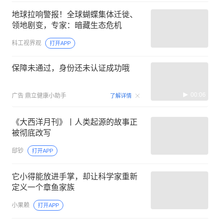
地球拉响警报！全球蝴蝶集体迁徙、
领地剧变，专家：暗藏生态危机
科工视界观
打开APP
保障未通过，身份还未认证成功哦
00:06
广告
鼎立健康小助手
了解详情
《大西洋月刊》丨人类起源的故事正
被彻底改写
邸钞
打开APP
它小得能放进手掌，却让科学家重新
定义一个章鱼家族
小果赖
打开APP