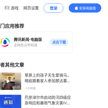
游戏
网页设置
登录
安装电脑版
内容更精彩
门应用推荐
腾讯新闻·电脑版
点击下载
全网热点早知道
者其他文章
草原上的孩子天生爱骑马，
萌娃跟着家人参加那达慕，
被姑父抱上马背后开心得笑
00:25
-7小时前
出了声
巴彦淖尔市启动防汛四级应
急响应和暴雨气象灾害Ⅳ级