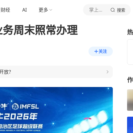
财经
AI
更多
掌上巴彦淖尔
搜索
业务周末照常办理
热
关注
开放？
作