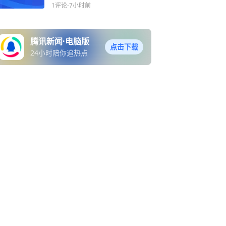
应急响应
1评论
-7小时前
腾讯新闻·电脑版
点击下载
24小时陪你追热点