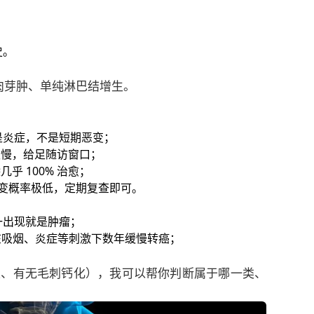
；
史。
肉芽肿、单纯淋巴结增生。
是炎症，不是短期恶变；
极慢，给足随访窗口；
 100% 治愈；
恶变概率极低，定期复查即可。
一出现就是肿瘤；
，在吸烟、炎症等刺激下数年缓慢转癌；
 实性、有无毛刺钙化），我可以帮你判断属于哪一类、