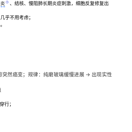
肺炎
、结核、慢阻肺长期炎症刺激，细胞反复修复出
，几乎不用考虑；
变。
突然癌变；规律：纯磨玻璃缓慢进展 → 出现实性
点
管穿行；