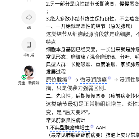
11
另一部分是良性结节长期演变，慢慢恶
；
绝大多数小结节终生保持良性，不会癌
一、一开始就是恶性的结节（原发肺癌）
48
这类结节从细胞起源阶段就是癌细胞，
特点
细胞本身基因已经突变，一长出来就是肿
手机看
常见形态：磨玻璃 / 混合磨玻璃、分叶
典型人群：长期吸烟、重度油烟、家族
肺
发展过程
原位腺癌
→
微浸润腺癌
→ 浸润性
元宝 · 新闻妹
瘤，只是侵袭力强弱区别。
二、先良性，后期慢慢恶变（癌前病变转
这类结节最初是正常肺组织增生、炎性
变，是 “后天变坏”。
常见前驱良性病灶
不典型腺瘤样增生
AAH
（最常见肺腺癌癌前病变）肺泡上皮异常