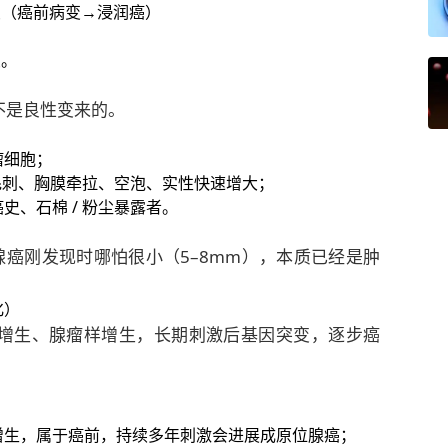
变（癌前病变→浸润癌）
变。
不是良性变来的。
瘤细胞；
、毛刺、胸膜牵拉、空泡、实性快速增大；
癌
史、石棉 / 粉尘暴露者。
腺癌刚发现时哪怕很小（5–8mm），本质已经是肿
化）
增生、腺瘤样增生，长期刺激后基因突变，逐步癌
增生，属于癌前，持续多年刺激会进展成原位腺癌；