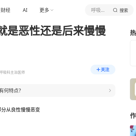
财经
AI
更多
呼吸科大夫胡洋
搜索
就是恶性还是后来慢慢
热
关注
呼吸科主治医师
有何特点？
部分从良性慢慢恶变
作
）