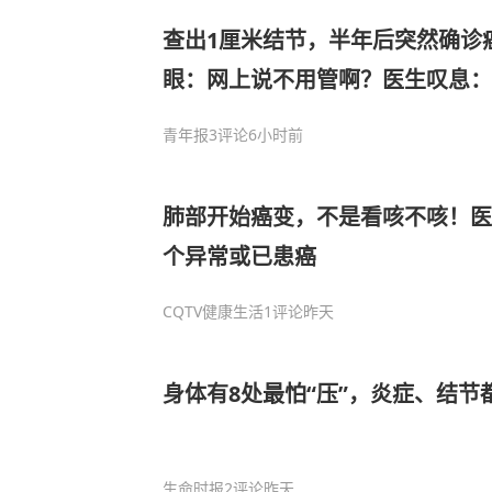
查出1厘米结节，半年后突然确诊
眼：网上说不用管啊？医生叹息：
青年报
3评论
6小时前
肺部开始癌变，不是看咳不咳！医
个异常或已患癌
CQTV健康生活
1评论
昨天
身体有8处最怕“压”，炎症、结节
生命时报
2评论
昨天