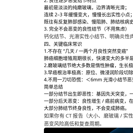
2. 良性逐步恶变结节特点
最初是淡淡的纯磨玻璃，边界清晰光滑；
连续 2–3 年缓慢变大，慢慢长出实性小点
既往有反复肺部感染、慢阻肺、
肺结核
病
3. 完全不会恶变的良性结节（不用焦虑）
钙化结节、光滑实性小结节、明确炎性
四、关键临床常识
不存在 “几天 / 一两个月良性突然变癌”
肺癌细胞增殖周期很长，快速变大的多半
磨玻璃结节绝大多数是惰性肿瘤，生长
早癌根治率极高：原位、微浸润阶段切除几乎
不用一刀切恐慌：＜6mm 光滑小结节
简单总结
一部分结节
出生即恶性
：基因先天突变，
一部分
后天恶变
：良性增生 / 癌前病变
大部分肺结节终身良性，不会变成肺癌。
如果你有 CT 报告（大小、磨玻璃 /
恶变风险高低和复查周期。