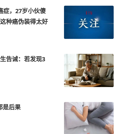
癌症，27岁小伙傻
这种癌伪装得太好
生告诫：若发现3
都是后果