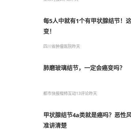
每5人中就有1个有甲状腺结节！
变！
四川省肿瘤医院
昨天
肺磨玻璃结节，一定会癌变吗？
都市快报橙柿互动
13评论
昨天
甲状腺结节4a类就是癌吗？恶性
准讲清楚