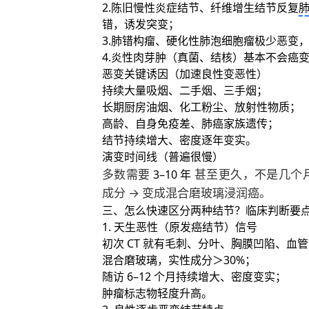
陈旧慢性炎症结节、纤维增生结节反复
错，诱发突变；
肺错构瘤、硬化性肺泡细胞瘤极少恶变
炎性肉芽肿（真菌、结核）基本不会癌
恶变关键诱因（加速良性变恶性）
持续大量吸烟、二手烟、三手烟；
长期厨房油烟、化工粉尘、放射性物质；
高龄、自身免疫差、肺癌家族遗传；
结节持续增大、密度逐年变实。
演变时间线（普遍很慢）
多数需要
甚至更久，不是几个月
3–10 年
成分 → 变成混合磨玻璃浸润癌。
三、怎么快速区分两种结节？临床判断要
1. 天生恶性（原发癌结节）信号
初次 CT 就有毛刺、分叶、胸膜凹陷、血
混合磨玻璃，实性成分＞30%；
随访 6–12 个月持续增大、密度变实；
肿瘤标志物轻度升高。