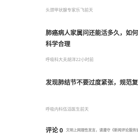
头颈甲状腺专家乐飞
前天
肺癌病人家属问还能活多久，如何
科学合理
呼吸科大夫胡洋
22小时前
发现肺结节不要过度紧张，规范复
呼吸内科伍滔医生
前天
评论
0
文明上网理性发言，请遵守
《新闻评论服务