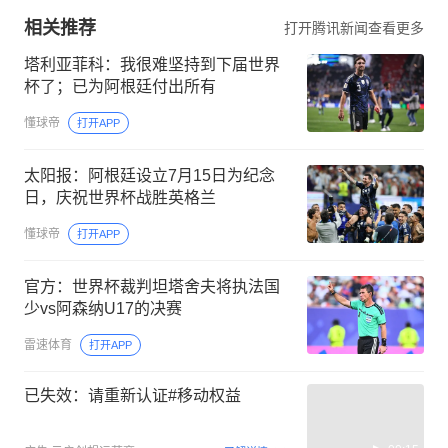
相关推荐
打开腾讯新闻查看更多
塔利亚菲科：我很难坚持到下届世界
杯了；已为阿根廷付出所有
懂球帝
打开APP
太阳报：阿根廷设立7月15日为纪念
日，庆祝世界杯战胜英格兰
懂球帝
打开APP
官方：世界杯裁判坦塔舍夫将执法国
少vs阿森纳U17的决赛
雷速体育
打开APP
已失效：请重新认证#移动权益