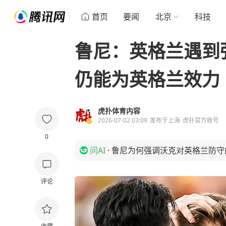
首页
要闻
北京
科技
鲁尼：英格兰遇到
仍能为英格兰效力
虎扑体育内容
2026-07-02 03:09
发布于
上海
虎扑官方账号
0
问AI
·
鲁尼为何强调沃克对英格兰防守
评论