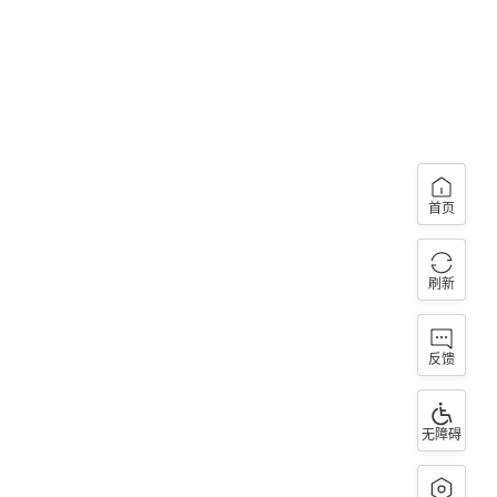
首页
刷新
反馈
无障碍