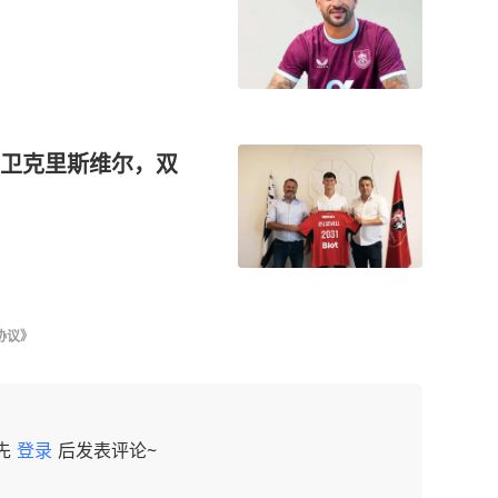
卫克里斯维尔，双
协议》
先
登录
后发表评论~