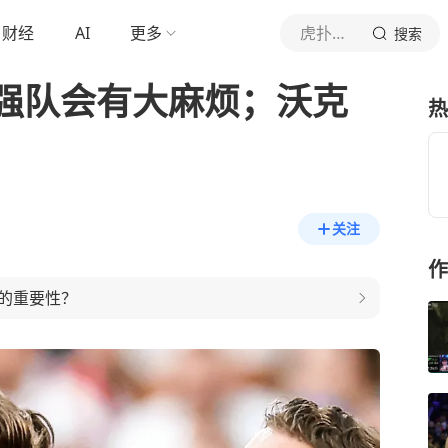
财经
AI
更多
虎扑体育内容
搜索
强队会有大麻烦；沃克
热
关注
作
的重要性？