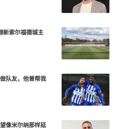
资翻新索尔福德城主
做队友，他曾帮我
望像米尔纳那样延