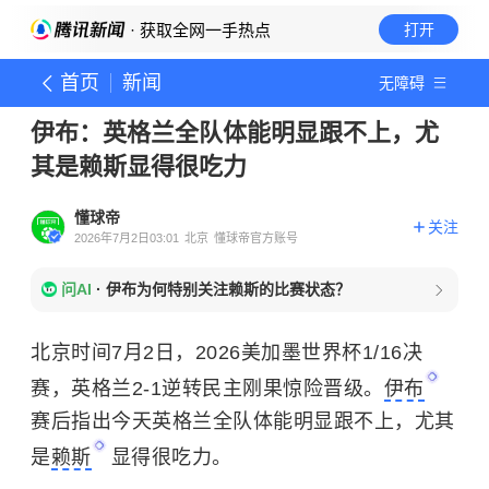
· 获取全网一手热点
打开
首页
新闻
无障碍
伊布：英格兰全队体能明显跟不上，尤
其是赖斯显得很吃力
懂球帝
关注
2026年7月2日03:01
北京
懂球帝官方账号
问AI
·
伊布为何特别关注赖斯的比赛状态？
北京时间7月2日，2026美加墨世界杯1/16决
赛，英格兰2-1逆转民主刚果惊险晋级。
伊布
赛后指出今天英格兰全队体能明显跟不上，尤其
是
赖斯
显得很吃力。