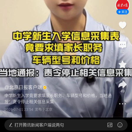
关注
48
52
6
@
北京日报客户端
49
中学新生入学竟要求填家长职务、车辆型号和价格，当地通
报：责令停止相关信息采集
2026-07-01 23:54
发布于
北京
打开
腾讯新闻客户端说两句