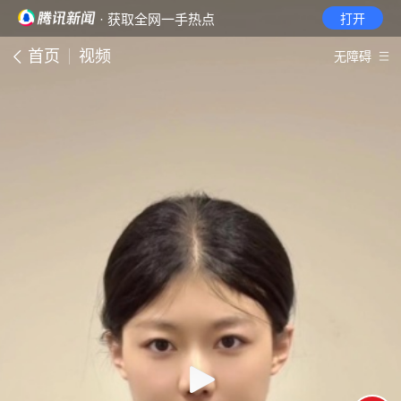
· 获取全网一手热点
打开
首页
视频
无障碍