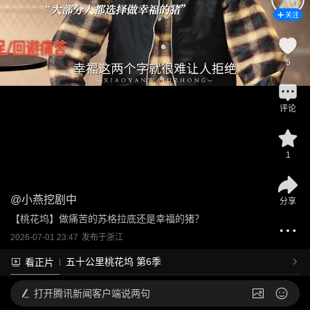
关注
5
评论
1
@
小燕挖剧中
分享
【桃花坞】做痛苦的苏格拉底还是幸福的猪？
2026-07-01 23:47
发布于
浙江
五十公里桃花坞 第6季
看正片
打开
腾讯新闻客户端说两句