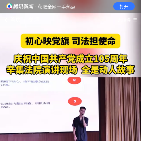
· 获取全网一手热点
打开
首页
视频
无障碍