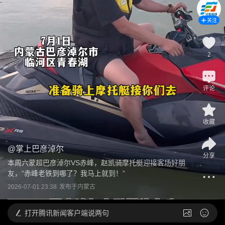
关注
2
评论
收藏
@
掌上巴彦淖尔
分享
本周六蒙超巴彦淖尔VS赤峰，赵凯骑摩托艇迎接客场好朋
友，“赤峰老铁到哪了？我马上就到！”
2026-07-01 23:38
发布于
内蒙古
打开
腾讯新闻客户端说两句