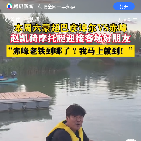
· 获取全网一手热点
打开
首页
视频
无障碍