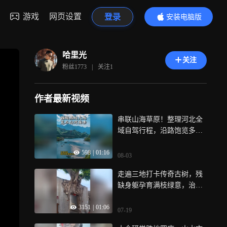
游戏
网页设置
登录
安装电脑版
内容更精彩
哈里光
关注
粉丝
1773
|
关注
1
作者最新视频
串联山海草原！整理河北全
域自驾行程，沿路饱览多样
绝美景致
598
|
01:16
08-03
走遍三地打卡传奇古树，残
缺身躯孕育满枝绿意，治愈
低谷心绪
3151
|
01:06
07-19