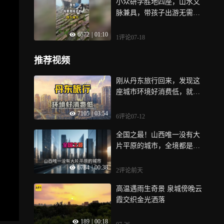
小众研学胜地四座，山水文
脉兼具，带孩子出游无需高
额开销
6572
|
01:10
1评论
07-18
推荐视频
刚从丹东旅行回来，发现这
座城市环境好消费低，就是
房价有点高
7105
|
03:54
6评论
07-12
全国之最！山西唯一没有大
片平原的城市，全境都是
山，连市区都被挤成Y型
6784
|
00:38
2评论
前天
高温遇雨生奇景 泉城傍晚云
霞交织金光洒落
189
|
00:18