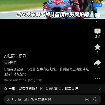
关注
23
评论
2
@
狂野车视界
AI章节
分享
打破赛道纪录！马奎斯左手骨折归来，菲利普岛上演史诗级
逆转｜体坛记忆
2026-07-01 23:19
发布于
甘肃
马奎斯极限对决！看雨战翻盘、撞车风波
合集
打开
腾讯新闻客户端说两句