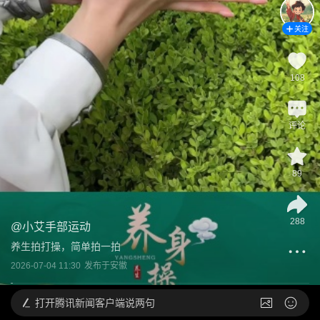
关注
108
评论
89
288
@
小艾手部运动
养生拍打操，简单拍一拍
2026-07-04 11:30
发布于
安徽
打开
腾讯新闻客户端说两句