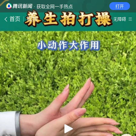
· 获取全网一手热点
打开
首页
视频
无障碍