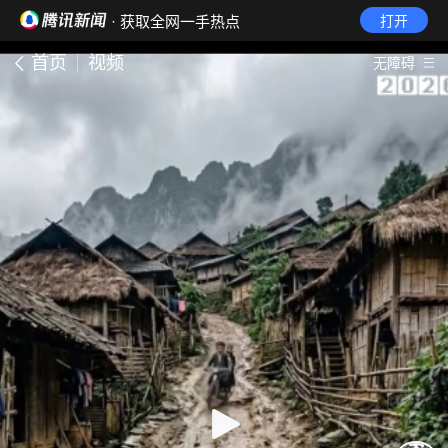
· 获取全网一手热点
打开
首页
视频
无障碍