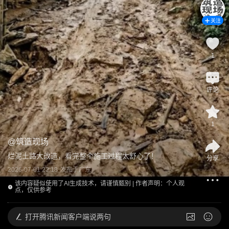
关注
1
评论
1
@
筑造现场
烂泥土路大改造，看完整个施工过程太舒心了！
分享
2026-07-01 22:18
发布于
广东
该内容疑似使用了AI生成技术，请谨慎甄别 | 作者声明：个人观
点，仅供参考
打开
腾讯新闻客户端说两句