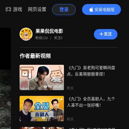
游戏
网页设置
登录
安装电脑版
内容更精彩
果果侃侃电影
关注
粉丝
124
|
关注
0
作者最新视频
《九门》吴老狗可爱瞬间盘
点，反差萌狠狠拿捏！
94
|
01:07
昨天
《九门》全员喜剧人，九个
人凑不出一张好嘴！
141
|
01:13
昨天