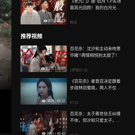
《老九门》版“启月”CP名场
面高光回顾！我的白月光又
鲨回来了！
871
|
01:13
昨天
推荐视频
百花杀：沈汐和主动亲吻萧
华雍!!两情相悦别太甜了！
1.2万
|
01:07
1评论
07-20
《百花杀》崔晋百决定跟着
步疏林回蜀南，两人不仅在
一起了，崔晋百还喜当爹了
3879
|
03:32
07-25
百花杀：太子离世信王纠缠
不休，但汐和只爱太子，信
王终究是执念太深
2045
|
00:42