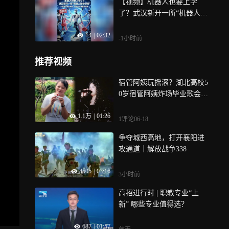
【视频】机器人也要上学
了？武汉新开一所“机器人职
业学院”，一起沉浸式探班，
14
|
02:32
看看它们都学些啥
-1小时前
推荐视频
宿管阿姨玩摇滚？湖北高校5
0岁宿管阿姨炸场毕业歌会，
硬核摇滚燃出圈
1.1万
|
01:26
1评论
06-18
争夺城西高地，打开襄阳进
攻通道｜解放战争338
4505
|
03:16
3小时前
高招进行时 | 职教专业“上
新” 哪些专业值得选？
687
|
01:57