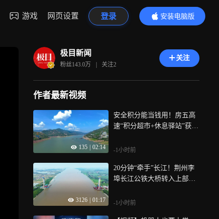
游戏
网页设置
登录
安装电脑版
内容更精彩
极目新闻
关注
粉丝
143.0万
|
关注
2
作者最新视频
安全积分能当钱用！房五高
速“积分超市+休息驿站”获工
友好评
135
|
02:14
-1小时前
20分钟“牵手”长江！荆州李
埠长江公铁大桥转入上部结
构施工
3126
|
01:17
-1小时前