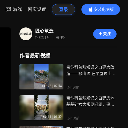
游戏
网页设置
登录
安装电脑版
内容更精彩
匠心筑造
关注
粉丝
3.1万
|
关注
0
作者最新视频
带你科普涨知识之自建房改
造——歇山顶 在平屋顶上用
钢结构做苏
122
|
02:54
-5小时前
带你科普涨知识之自建房地
基基础六大常见问题，建房
业主必看
11
|
01:32
-5小时前