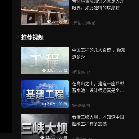
带你科普涨知识之真是大开
眼界，如此独特的房屋建造
方式你肯定没
38
|
06:49
1评论
-5小时前
推荐视频
中国工程的几大奇迹 ，你知
道多少
3.0万
|
05:42
4评论
06-17
在高山之上，建造一座巨型
蓄水池！设计师还真是个天
才
2.6万
|
00:29
5评论
06-25
看懂三峡大坝，才知道中国
超级工程有多震撼
13.7万
|
05:48