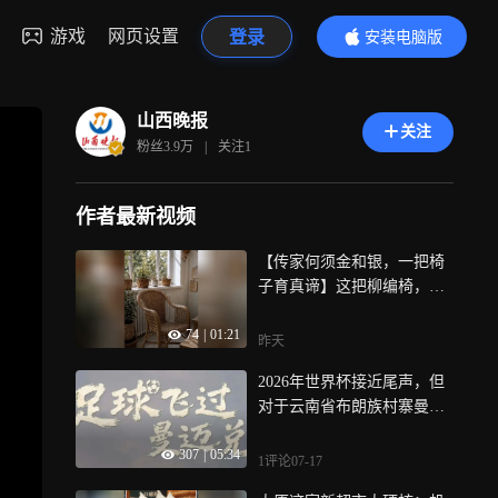
游戏
网页设置
登录
安装电脑版
内容更精彩
山西晚报
关注
粉丝
3.9万
|
关注
1
作者最新视频
【传家何须金和银，一把椅
子育真谛】这把柳编椅，记
录着四代人的家风“密码”：
74
|
01:21
“勤”字立业、“正”字立身、
昨天
“俭”字持家、“和”字兴家、
2026年世界杯接近尾声，但
“谦”字处世，一把椅子，坐
对于云南省布朗族村寨曼迈
过最朴素的岁月，也见证了
兑来说，足球是刻在全村人
乡村振兴新故事，移风易
307
|
05:34
骨子里的热爱，早年村里人
俗，破的是陈规陋习，立的
1评论
07-17
外出务工学会踢球，辛劳日
是文明新风，你家最珍贵的