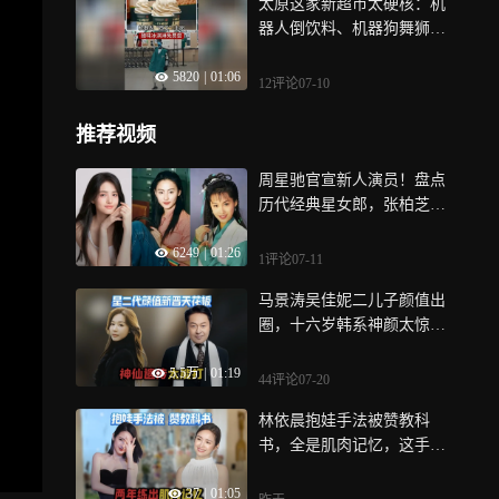
太原这家新超市太硬核：机
子里足球是他们唯一的慰
“传家宝”是什么？
器人倒饮料、机器狗舞狮、
藉，后来有人带着一颗足球
醋味冰淇淋管够
返乡，就此开启了村子的“足
5820
|
01:06
球时代”，曾经村民们在泥
12评论
07-10
地、路边踢球，即便淋雨满
身泥泞、挨了责罚也乐此不
推荐视频
疲，如今拼多多“千亿扶持”
政策下，平价专业的足球、
周星驰官宣新人演员！盘点
标志筒、敏捷梯等器材直通
历代经典星女郎，张柏芝惊
村寨，弥补了乡村体育器材
艳朱茵灵动
的空缺，让山野的足球梦想
6249
|
01:26
1评论
07-11
有了稳稳的支撑
马景涛吴佳妮二儿子颜值出
圈，十六岁韩系神颜太惊
艳，完美复刻妈妈清冷气质
5.5万
|
01:19
44评论
07-20
林依晨抱娃手法被赞教科
书，全是肌肉记忆，这手法
全是带娃带出来的
37
|
01:05