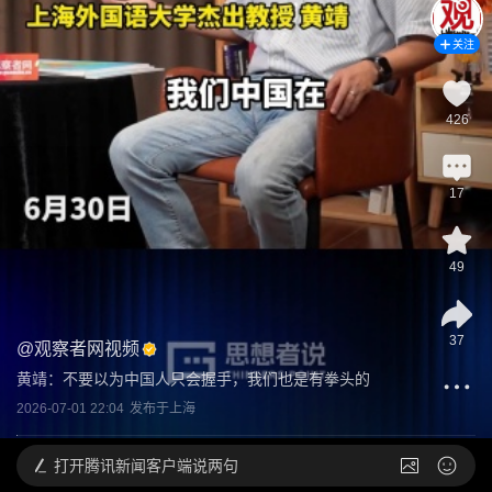
关注
426
17
49
37
@
观察者网视频
黄靖：不要以为中国人只会握手，我们也是有拳头的
2026-07-01 22:04
发布于
上海
打开
腾讯新闻客户端说两句