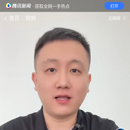
· 获取全网一手热点
打开
首页
视频
无障碍