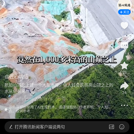
关注
87
38
15
@
匠心筑造
航拍山顶之上建一个大型水库，让人好奇这高高山顶之上的
水从何而来
24
2026-07-01 21:58
发布于
广东
该内容疑似使用了AI生成技术，请谨慎甄别 | 作者声明：个人观
点，仅供参考
打开
腾讯新闻客户端说两句