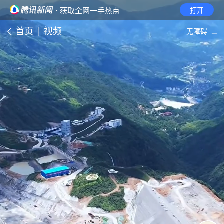
· 获取全网一手热点
打开
首页
视频
无障碍