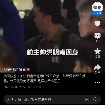
关注
评论
收藏
@
央视网快看
分享
韩国队前主帅洪明甫仓促卸任难平众怒，甚至受到死亡威
胁，韩国执政党将清算“足坛权贵小圈子”
2026-07-01 21:55
发布于
北京
打开
腾讯新闻客户端说两句