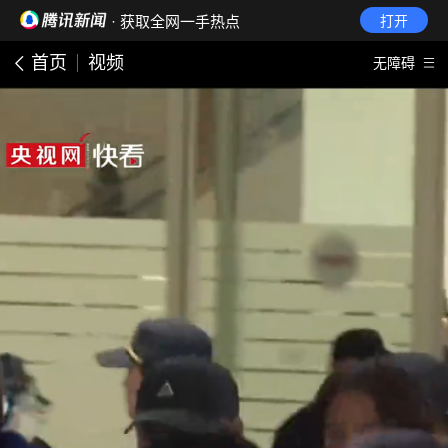
· 获取全网一手热点
打开
首页
视频
无障碍