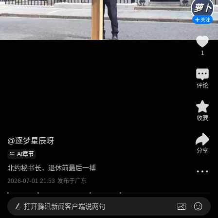
关注
1
评论
收藏
@
逐梦星辰呀
分享
AI章节
北约秘书长，退休前最后一搏
2026-07-01 21:53
发布于
广东
打开
腾讯新闻客户端说两句