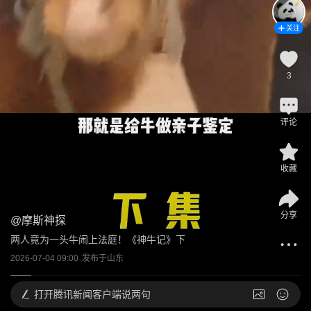
关注
3
评论
收藏
分享
@
摩斯神探
两人竟为一头牛闹上法庭！《神牛记》下
2026-07-04 09:00
发布于
山东
打开
腾讯新闻客户端说两句