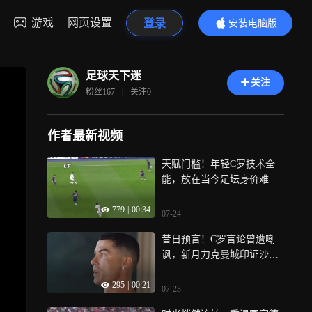
游戏
网页设置
登录
安装电脑版
内容更精彩
足球天下迷
关注
粉丝
167
|
关注
0
作者最新视频
天赋门槛！年轻C罗技术全
能，放在当今足坛身价难以
估量｜体坛记忆
779
|
00:34
07-24
昔日预言！C罗言论曾遭嘲
讽，新月力克曼城印证沙超
实力｜体坛记忆
295
|
00:21
07-23