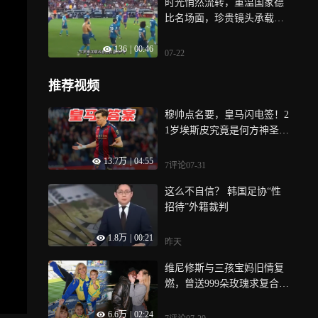
时光悄然流转，重温国家德
比名场面，珍贵镜头承载球
迷青春｜体坛记忆
136
|
00:46
07-22
推荐视频
穆帅点名要，皇马闪电签！2
1岁埃斯皮究竟是何方神圣？
｜竞者
13.7万
|
04:55
7评论
07-31
这么不自信？ 韩国足协“性
招待”外籍裁判
1.8万
|
00:21
昨天
维尼修斯与三孩宝妈旧情复
燃，曾送999朵玫瑰求复合，
现女方发视频秀恩爱丨球色
6.6万
|
02:24
生香