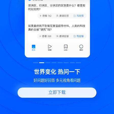
致
世界变化 热问一下
好问题好回答 多元视角看问题
立即下载