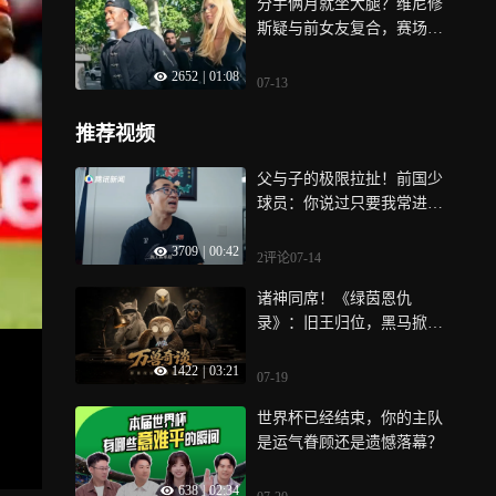
分手俩月就坐大腿？维尼修
斯疑与前女友复合，赛场失
意情场得意
2652
|
01:08
07-13
推荐视频
父与子的极限拉扯！前国少
球员：你说过只要我常进国
少，就让我走职业
3709
|
00:42
2评论
07-14
诸神同席！《绿茵恩仇
录》：旧王归位，黑马掀
桌，全员皆主角
1422
|
03:21
07-19
世界杯已经结束，你的主队
是运气眷顾还是遗憾落幕？
638
|
02:34