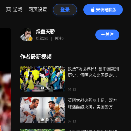
游戏
网页设置
登录
安装电脑版
内容更精彩
绿茵天骄
关注
粉丝
289
|
关注
0
作者最新视频
执法7场世界杯！创中国裁判
历史，傅明这次比国足走得
远
2675
|
01:10
07-13
英阿大战火药味十足，双方
球迷酝酿火拼，美国警方布
下天罗地网
4543
|
01:03
07-13