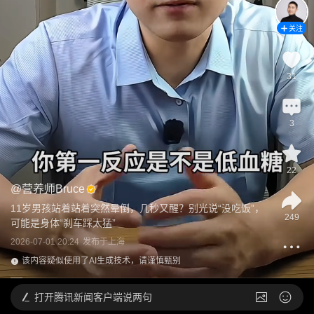
关注
31
3
22
@
营养师Bruce
11岁男孩站着站着突然晕倒，几秒又醒？别光说“没吃饭”，
249
可能是身体“刹车踩太猛”
2026-07-01 20:24
发布于
上海
该内容疑似使用了AI生成技术，请谨慎甄别
打开
腾讯新闻客户端说两句