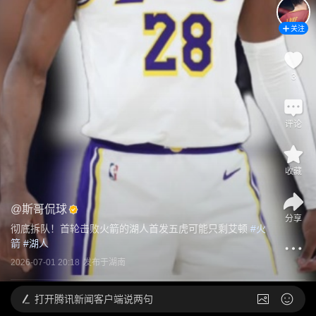
关注
3
评论
收藏
@
斯哥侃球
分享
彻底拆队！首轮击败火箭的湖人首发五虎可能只剩艾顿
 #
火
箭
 #
湖人
2026-07-01 20:18
发布于
湖南
打开
腾讯新闻客户端说两句