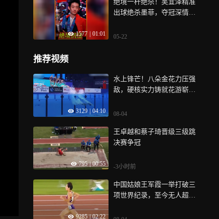
绝境一杆绝杀！吴宜泽精准
出球绝杀墨菲，夺冠深情感
恩父母｜体坛记忆
1577
|
01:01
05-22
推荐视频
水上锋芒！八朵金花力压强
敌，硬核实力铸就花游崭新
荣光｜体坛记忆
3129
|
04:10
08-04
王卓越和蔡子琦晋级三级跳
决赛争冠
795
|
00:55
-3小时前
中国姑娘王军霞一举打破三
项世界纪录，至今无人超
越！｜体坛记忆
9285
|
02:22