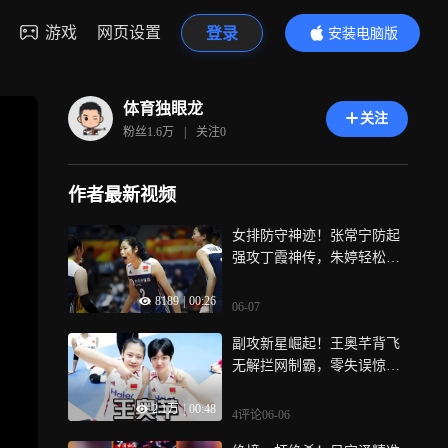
游戏
网页设置
登录
安装电脑版
内容更精彩
体育独眼龙
关注
粉丝
1.6万
|
关注
0
作者最新视频
女排防守神迹！张常宁防起
强攻丁霞神传，朱婷轻松得
分｜体坛记忆
8189
|
00:26
06-07
副攻新星崛起！王奥芊背飞
无解拦网制霸，零失误惊艳
全场｜体坛记忆
2.1万
|
00:48
4评论
06-06