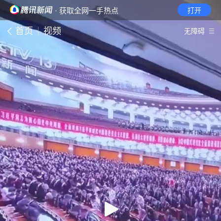
· 获取全网一手热点
打开
首页
视频
无障碍