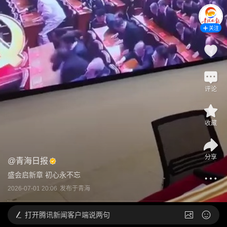
关注
评论
收藏
分享
@
青海日报
盛会启新章 初心永不忘
2026-07-01 20:06
发布于
青海
打开
腾讯新闻客户端说两句