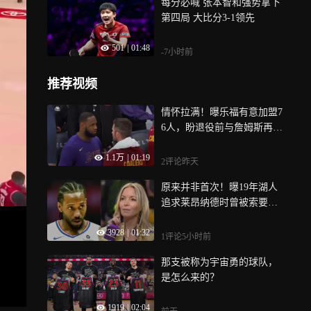
每分必喊 张本智和强势拿下
第四局 大比分3-1领先
501
|
01:48
-7小时前
推荐视频
情怀拉满！曝乐福有意加盟7
6人，盼退役前与詹姆斯再度
联手
1.1万
|
01:19
2评论
昨天
原来并非首次！曝19年湖人
追求莱昂纳德时曾被索要违
规待遇 最终无缘联手詹眉
3928
|
01:32
1评论
5小时前
那支被称为宇宙勇的球队，
是怎么来的？
1919
|
02:04