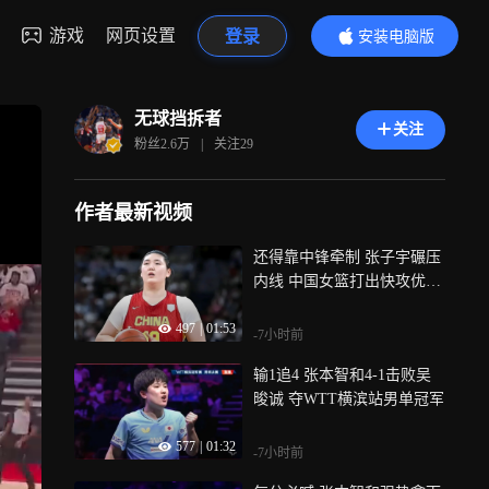
游戏
网页设置
登录
安装电脑版
内容更精彩
无球挡拆者
关注
粉丝
2.6万
|
关注
29
作者最新视频
还得靠中锋牵制 张子宇碾压
内线 中国女篮打出快攻优势
取得微弱领先
497
|
01:53
-7小时前
输1追4 张本智和4-1击败吴
晙诚 夺WTT横滨站男单冠军
577
|
01:32
-7小时前