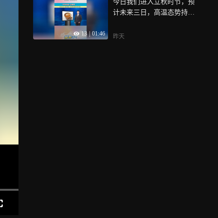
今日我们进入立秋时节，预
引发热射病，要注意防暑降
计未来三日，高温态势持
温
续，周日起粤北和南部沿海
13
|
01:46
有明显降水
昨天