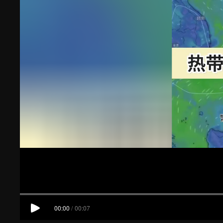
00:00
/
00:07