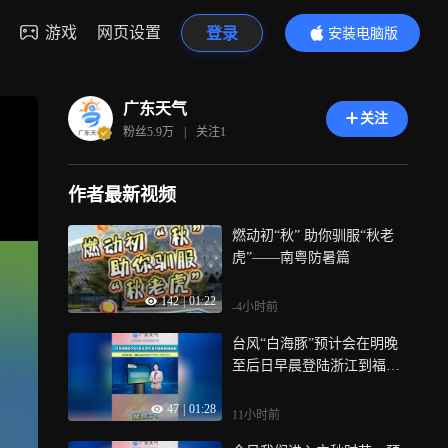
游戏
网页设置
登录
安装电脑版
内容更精彩
广东天气
关注
粉丝
5.9万
|
关注
1
作者最新视频
燃动初“秋” 助你驯服“秋老
虎”——南粤防暑篇
142
|
01:22
-4小时前
台风“白海豚”预计会在明晚
至后日早晨登陆浙江到福建
一带，对我省的影响大主要
47
|
01:28
体现在高温上，高温也算是
11小时前
灾害性天气，最可怕的是会