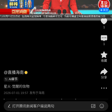
关注
1
1
收藏
@
直播海南
分享
AI章节
星火·觉醒的信物
2026-07-01 19:57
发布于
海南
打开
腾讯新闻客户端说两句