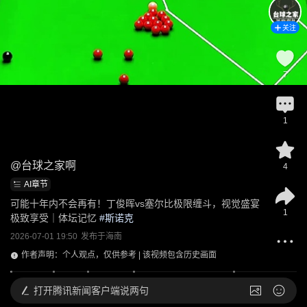
关注
7
1
@
台球之家啊
4
AI章节
可能十年内不会再有！丁俊晖vs塞尔比极限缠斗，视觉盛宴
1
极致享受｜体坛记忆
 #
斯诺克
2026-07-01 19:50
发布于
海南
作者声明：个人观点，仅供参考 | 该视频包含历史画面
打开
腾讯新闻客户端说两句