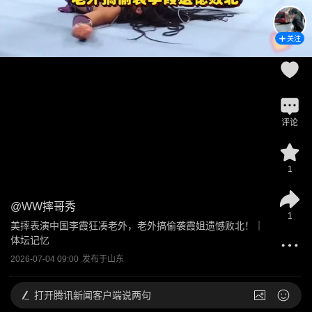
关注
评论
1
@
WW摔哥秀
1
美摔表演中国李霞狂凑老外，老外搞偷袭霞姐遗憾败北！｜
体坛记忆
2026-07-04 09:00
发布于
山东
打开
腾讯新闻客户端说两句