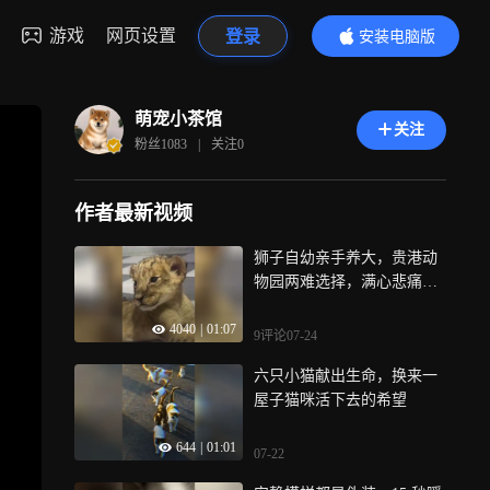
游戏
网页设置
登录
安装电脑版
内容更精彩
萌宠小茶馆
关注
粉丝
1083
|
关注
0
作者最新视频
狮子自幼亲手养大，贵港动
物园两难选择，满心悲痛却
别无他法
4040
|
01:07
9评论
07-24
六只小猫献出生命，换来一
屋子猫咪活下去的希望
644
|
01:01
07-22