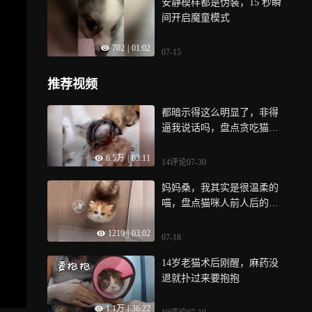
安静模样都是伪装，15 秒瞬
间开启魔童模式
702
|
01:02
07-15
推荐视频
都暗示得这么明显了，非得
逼我说话吗，盘点贪吃猫咪
的搞笑场面
6.5万
|
03:11
14评论
07-30
妈妈桑，我其实是很温柔的
喵，盘点猫咪人前人后的两
张脸
1219
|
03:02
07-18
14岁老猫术后刚醒，麻药没
退就扑过来要抱抱
1.1万
|
36:22