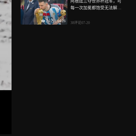
阿根廷三夺世界杯冠军，可
每一次加冕都饱受无法解释
的巨大争议
7.1万
|
04:26
38评论
07-20