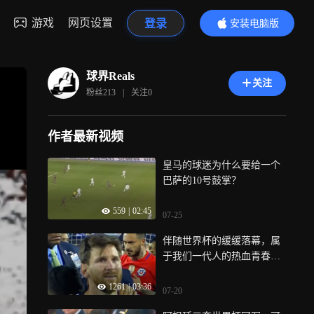
游戏
网页设置
登录
安装电脑版
内容更精彩
球界Reals
关注
粉丝
213
|
关注
0
作者最新视频
皇马的球迷为什么要给一个
巴萨的10号鼓掌？
559
|
02:45
07-25
伴随世界杯的缓缓落幕，属
于我们一代人的热血青春也
就此别过
1261
|
03:36
07-20