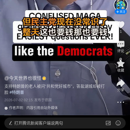
关注
1
评论
收藏
@
今天世界也很怪
支持特朗普的老人被问“共和党好城市”，答盐湖城却被打
分享
脸
 #
特朗普
2026-07-02 02:15
发布于
德国
作者声明：内容引用自站外媒体
打开
腾讯新闻客户端说两句