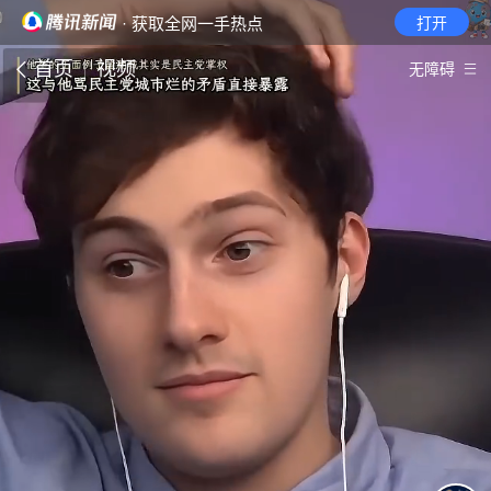
· 获取全网一手热点
打开
首页
视频
无障碍