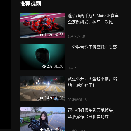
推荐视频
造价超两千万！MotoGP赛车
全定制研发，摔车一次维修
抵一套房
1.1万
|
02:55
1评论
07-19
一分钟带你了解摩托车头盔
282
|
01:40
07-02
就这么开，头盔也不戴，粘
地上最难铲了！
2.4万
|
01:02
55评论
06-18
帮小姐姐挪车秀原地掉头，
丝滑操作尽显扎实功底
8.8万
|
00:35