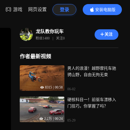
游戏
网页设置
登录
安装电脑版
内容更精彩
龙队教你玩车
关注
粉丝
1480
|
关注
0
作者最新视频
男人的浪漫！越野摩托车驰
骋山野，自由无拘无束
8315
|
00:58
06-02
硬核科目一！前驱车漂移入
门技巧，你掌握了吗？
2.2万
|
00:24
05-29