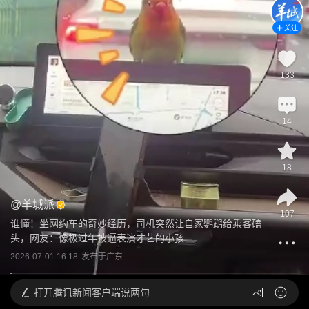
关注
133
14
18
@
羊城派
107
谁懂！坐网约车的奇妙经历，司机突然让自家鹦鹉给乘客磕
头，网友：像极过年被逼表演才艺的小孩
2026-07-01 16:18
发布于
广东
打开
腾讯新闻客户端说两句