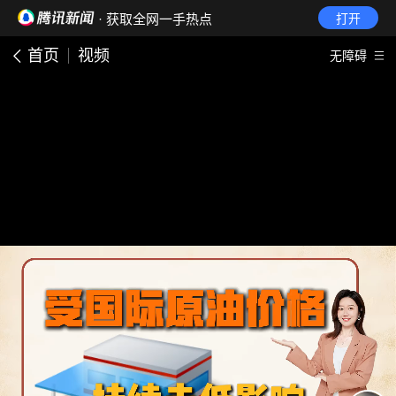
· 获取全网一手热点
打开
首页
视频
无障碍