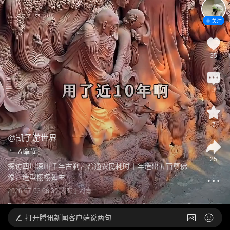
关注
35
3
7
@
凯子游世界
AI章节
25
探访四川深山千年古刹，普通农民耗时十年造出五百尊佛
像，造型栩栩如生
2026-07-03 08:30
发布于
河南
打开
腾讯新闻客户端说两句