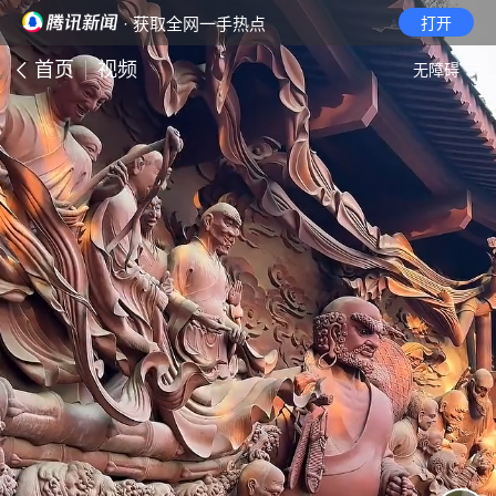
· 获取全网一手热点
打开
首页
视频
无障碍