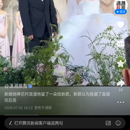
关注
349
26
46
@
潇湘晨报
18
新娘抛捧花时浪漫地留了一朵给新郎，新郎以为抛漏了直接
往后丢
2026-07-01 16:12
发布于
湖南
打开
腾讯新闻客户端说两句