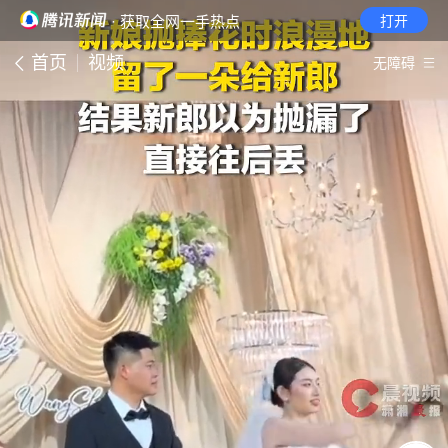
· 获取全网一手热点
打开
首页
视频
无障碍