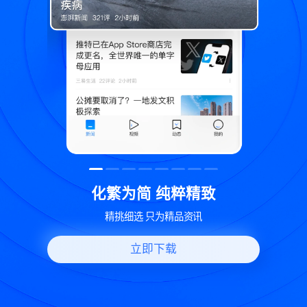
精致
世界变化 热问一下
讯
好问题好回答 多元视角看问题
立即下载