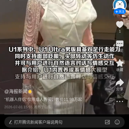
关注
1
评论
收藏
分享
@
海报新闻
“机器人伴侣”仅限成人购买，售价11.98万起
2026-07-01 15:55
发布于
山东
打开
腾讯新闻客户端说两句