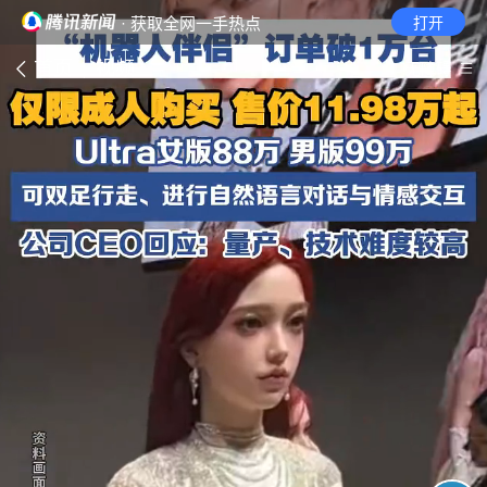
· 获取全网一手热点
打开
首页
视频
无障碍