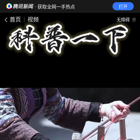
· 获取全网一手热点
打开
首页
视频
无障碍