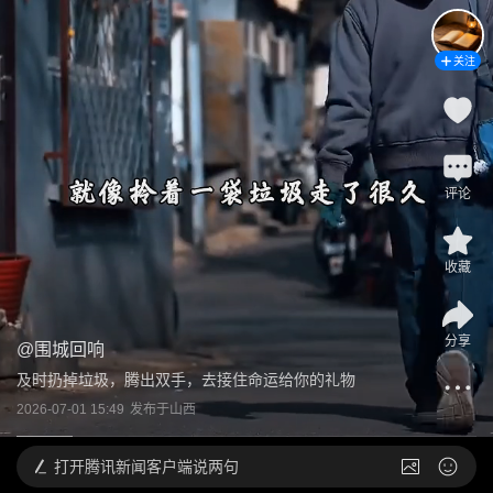
关注
评论
收藏
分享
@
围城回响
及时扔掉垃圾，腾出双手，去接住命运给你的礼物
2026-07-01 15:49
发布于
山西
打开
腾讯新闻客户端说两句