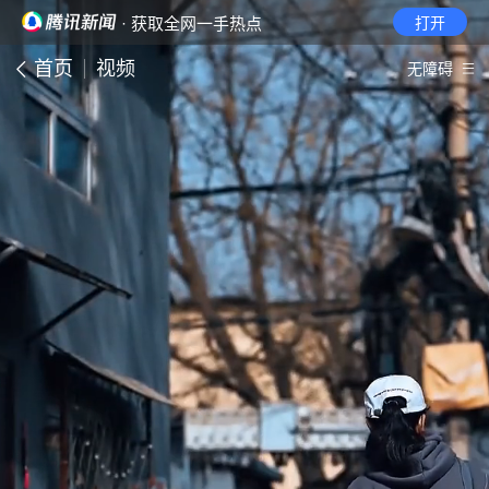
· 获取全网一手热点
打开
首页
视频
无障碍