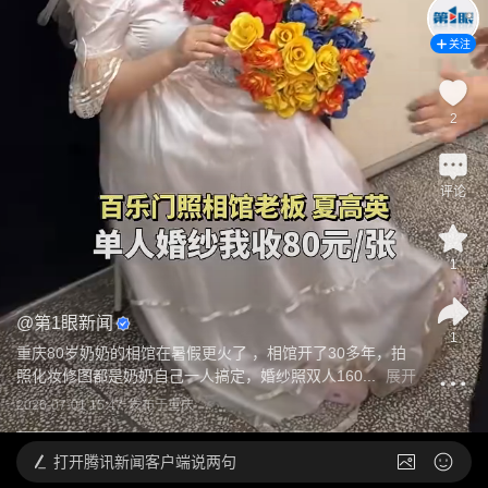
关注
2
评论
1
@
第1眼新闻
1
重庆80岁奶奶的相馆在暑假更火了 ，相馆开了30多年，拍
照化妆修图都是奶奶自己一人搞定，婚纱照双人160...
展开
2026-07-01 15:47
发布于
重庆
打开
腾讯新闻客户端说两句