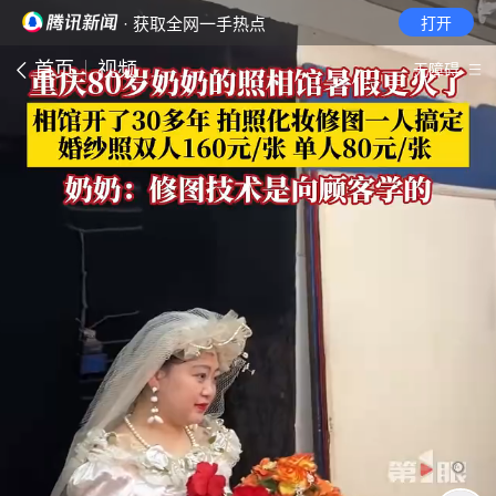
· 获取全网一手热点
打开
首页
视频
无障碍