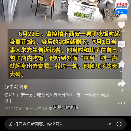
关注
242
44
47
@
半岛网
104
惊险！西安一男子吃饭时起身离开3秒，身后一排冰柜轰然
倒下
2026-07-01 15:44
发布于
山东
打开
腾讯新闻客户端说两句