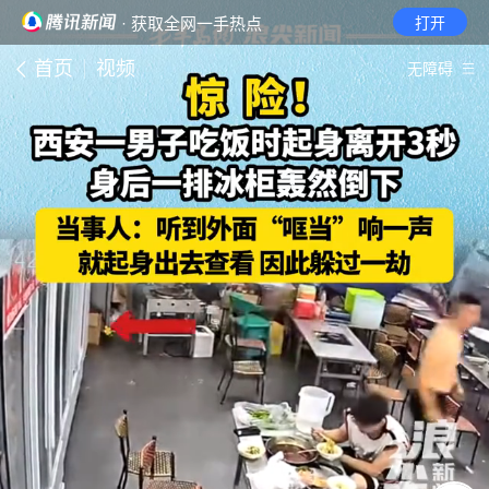
· 获取全网一手热点
打开
首页
视频
无障碍